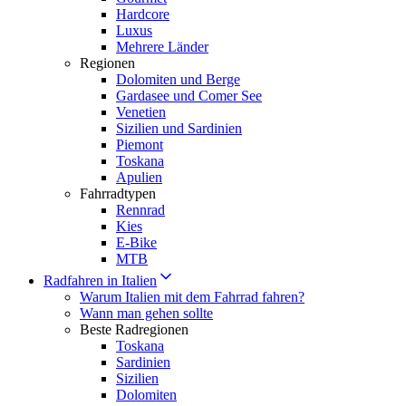
Hardcore
Luxus
Mehrere Länder
Regionen
Dolomiten und Berge
Gardasee und Comer See
Venetien
Sizilien und Sardinien
Piemont
Toskana
Apulien
Fahrradtypen
Rennrad
Kies
E-Bike
MTB
Radfahren in Italien
Warum Italien mit dem Fahrrad fahren?
Wann man gehen sollte
Beste Radregionen
Toskana
Sardinien
Sizilien
Dolomiten