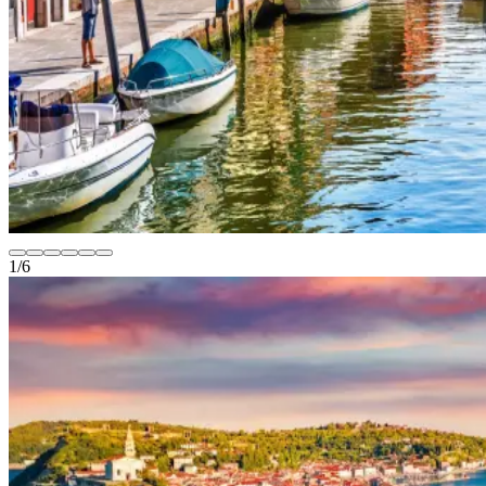
1
/
6