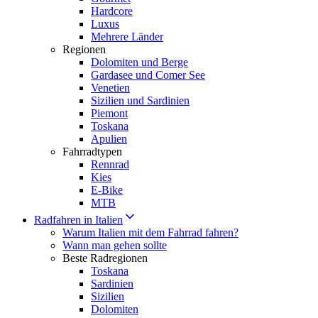
Hardcore
Luxus
Mehrere Länder
Regionen
Dolomiten und Berge
Gardasee und Comer See
Venetien
Sizilien und Sardinien
Piemont
Toskana
Apulien
Fahrradtypen
Rennrad
Kies
E-Bike
MTB
Radfahren in Italien
Warum Italien mit dem Fahrrad fahren?
Wann man gehen sollte
Beste Radregionen
Toskana
Sardinien
Sizilien
Dolomiten