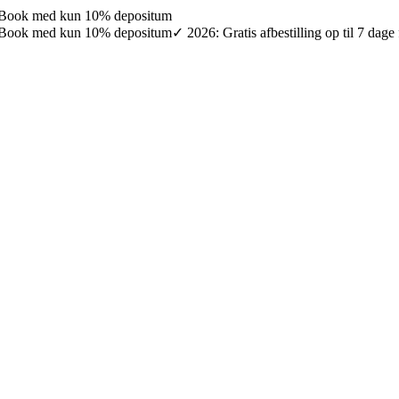
027: Book med kun 10% depositum
027: Book med kun 10% depositum
✓ 2026: Gratis afbestilling op til 7 da