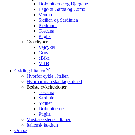
Dolomitterne og Bjergene
Lago di Garda og Como
Veneto
Sicilien og Sardinien
Piedmont
Toscana
Puglia
Cykeltyper
Vejcykel
Grus
eBike
MTB
Cykling i Italien
Hvorfor cykle i Italien
Hvornår man skal tage afsted
Bedste cykelregioner
Toscana
Sardinien
Sicilien
Dolomitterne
Puglia
Must-see steder i Italien
Italiensk køkken
Om os