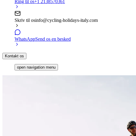
Ring til os
+1 2138570361
Skriv til os
info@cycling-holidays-italy.com
WhatsApp
Send os en besked
Kontakt os
open navigation menu