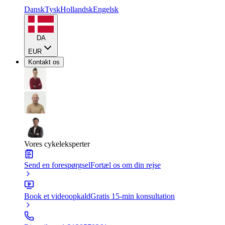
Dansk
Tysk
Hollandsk
Engelsk
DA
EUR
Kontakt os
Vores cykeleksperter
Send en forespørgsel
Fortæl os om din rejse
Book et videoopkald
Gratis 15-min konsultation